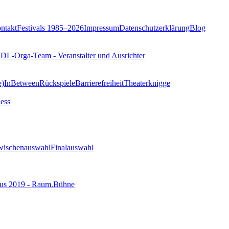
ntakt
Festivals 1985–2026
Impressum
Datenschutzerklärung
Blog
DL-Orga-Team - Veranstalter und Ausrichter
e)
InBetween
Rückspiele
Barrierefreiheit
Theaterknigge
ess
wischenauswahl
Finalauswahl
us 2019 - Raum.Bühne