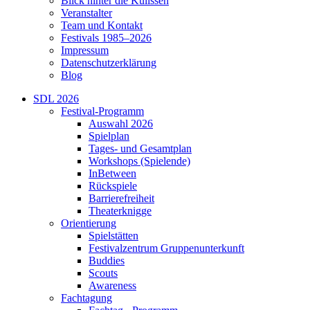
Blick hinter die Kulissen
Veranstalter
Team und Kontakt
Festivals 1985–2026
Impressum
Datenschutzerklärung
Blog
SDL 2026
Festival-Programm
Auswahl 2026
Spielplan
Tages- und Gesamtplan
Workshops (Spielende)
InBetween
Rückspiele
Barrierefreiheit
Theaterknigge
Orientierung
Spielstätten
Festivalzentrum Gruppenunterkunft
Buddies
Scouts
Awareness
Fachtagung