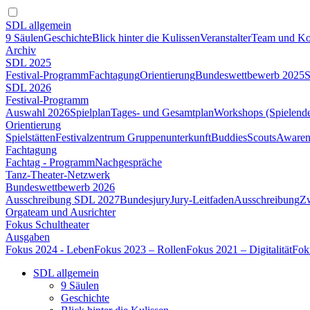
SDL allgemein
9 Säulen
Geschichte
Blick hinter die Kulissen
Veranstalter
Team und Ko
Archiv
SDL 2025
Festival-Programm
Fachtagung
Orientierung
Bundeswettbewerb 2025
S
SDL 2026
Festival-Programm
Auswahl 2026
Spielplan
Tages- und Gesamtplan
Workshops (Spielend
Orientierung
Spielstätten
Festivalzentrum Gruppenunterkunft
Buddies
Scouts
Awaren
Fachtagung
Fachtag - Programm
Nachgespräche
Tanz-Theater-Netzwerk
Bundeswettbewerb 2026
Ausschreibung SDL 2027
Bundesjury
Jury-Leitfaden
Ausschreibung
Z
Orgateam und Ausrichter
Fokus Schultheater
Ausgaben
Fokus 2024 - Leben
Fokus 2023 – Rollen
Fokus 2021 – Digitalität
Fok
SDL allgemein
9 Säulen
Geschichte