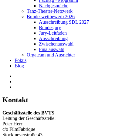
Fachtag - Programm
Nachgespräche
Tanz-Theater-Netzwerk
Bundeswettbewerb 2026
Ausschreibung SDL 2027
Bundesjury
Jury-Leitfaden
Ausschreibung
Zwischenauswahl
Finalauswahl
Orgateam und Ausrichter
Fokus
Blog
Kontakt
Geschäftsstelle des BVTS
Leitung der Geschäftsstelle:
Peter Herr
c/o FilmFabrique
Stockmeyerstraße 43