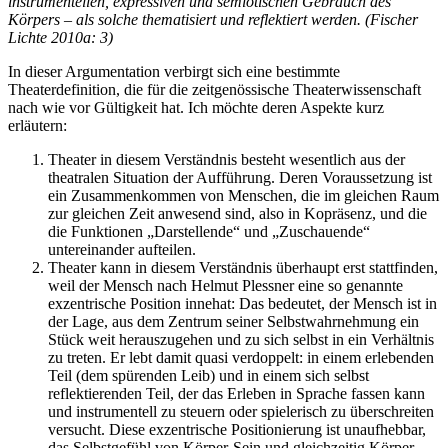
instrumentellen, expressiven und semiotischen Gebrauch des
Körpers – als solche thematisiert und reflektiert werden. (Fischer
Lichte 2010a: 3)
In dieser Argumentation verbirgt sich eine bestimmte
Theaterdefinition, die für die zeitgenössische Theaterwissenschaft
nach wie vor Gültigkeit hat. Ich möchte deren Aspekte kurz
erläutern:
Theater in diesem Verständnis besteht wesentlich aus der
theatralen Situation der Aufführung. Deren Voraussetzung ist
ein Zusammenkommen von Menschen, die im gleichen Raum
zur gleichen Zeit anwesend sind, also in Kopräsenz, und die
die Funktionen „Darstellende“ und „Zuschauende“
untereinander aufteilen.
Theater kann in diesem Verständnis überhaupt erst stattfinden,
weil der Mensch nach Helmut Plessner eine so genannte
exzentrische Position innehat: Das bedeutet, der Mensch ist in
der Lage, aus dem Zentrum seiner Selbstwahrnehmung ein
Stück weit herauszugehen und zu sich selbst in ein Verhältnis
zu treten. Er lebt damit quasi verdoppelt: in einem erlebenden
Teil (dem spürenden Leib) und in einem sich selbst
reflektierenden Teil, der das Erleben in Sprache fassen kann
und instrumentell zu steuern oder spielerisch zu überschreiten
versucht. Diese exzentrische Positionierung ist unaufhebbar,
das Selbstgefühl von Körper-Sein und gleichzeitig Körper-