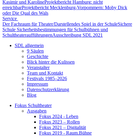
Kasimir und Karoline
Projektbericht Hamburg: nicht
erreichbar
Projektbericht Mecklenburg-Vorpommern: Moby Dick
oder Die Qual des Wals
Service
Der Fachraum für Theater/Darstellendes Spiel in der Schule
Sichere
Schule Sicherheitsbestimmungen für Schulbühnen und
Schultheateraufführungen
Ausschreibung SDL 2021
SDL allgemein
9 Säulen
Geschichte
Blick hinter die Kulissen
Veranstalter
Team und Kontakt
Festivals 1985–2026
Impressum
Datenschutzerklärung
Blog
Fokus Schultheater
Ausgaben
Fokus 2024 - Leben
Fokus 2023 – Rollen
Fokus 2021 – Digitalität
Fokus 2019 - Raum.Bühne