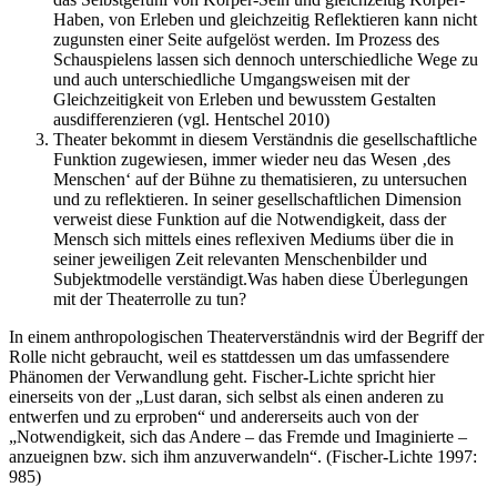
Haben, von Erleben und gleichzeitig Reflektieren kann nicht
zugunsten einer Seite aufgelöst werden. Im Prozess des
Schauspielens lassen sich dennoch unterschiedliche Wege zu
und auch unterschiedliche Umgangsweisen mit der
Gleichzeitigkeit von Erleben und bewusstem Gestalten
ausdifferenzieren (vgl. Hentschel 2010)
Theater bekommt in diesem Verständnis die gesellschaftliche
Funktion zugewiesen, immer wieder neu das Wesen ‚des
Menschen‘ auf der Bühne zu thematisieren, zu untersuchen
und zu reflektieren. In seiner gesellschaftlichen Dimension
verweist diese Funktion auf die Notwendigkeit, dass der
Mensch sich mittels eines reflexiven Mediums über die in
seiner jeweiligen Zeit relevanten Menschenbilder und
Subjektmodelle verständigt.Was haben diese Überlegungen
mit der Theaterrolle zu tun?
In einem anthropologischen Theaterverständnis wird der Begriff der
Rolle nicht gebraucht, weil es stattdessen um das umfassendere
Phänomen der Verwandlung geht. Fischer-Lichte spricht hier
einerseits von der „Lust daran, sich selbst als einen anderen zu
entwerfen und zu erproben“ und andererseits auch von der
„Notwendigkeit, sich das Andere – das Fremde und Imaginierte –
anzueignen bzw. sich ihm anzuverwandeln“. (Fischer-Lichte 1997:
985)