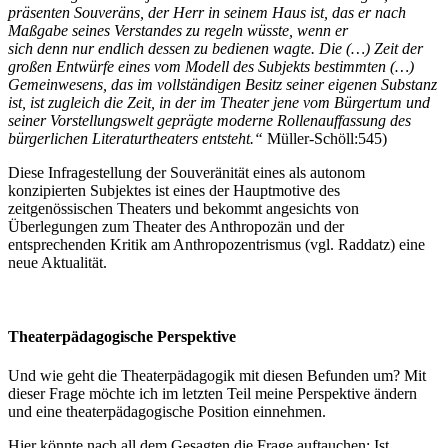
präsenten Souveräns, der Herr in seinem Haus ist, das er nach
Maßgabe seines Verstandes zu regeln wüsste, wenn er
sich denn nur endlich dessen zu bedienen wagte. Die (…) Zeit der
großen Entwürfe eines vom Modell des Subjekts bestimmten (…)
Gemeinwesens, das im vollständigen Besitz seiner eigenen Substanz
ist, ist zugleich die Zeit, in der im Theater jene vom Bürgertum und
seiner Vorstellungswelt geprägte moderne Rollenauffassung des
bürgerlichen Literaturtheaters entsteht.“
Müller-Schöll:545)
Diese Infragestellung der Souveränität eines als autonom
konzipierten Subjektes ist eines der Hauptmotive des
zeitgenössischen Theaters und bekommt angesichts von
Überlegungen zum Theater des Anthropozän und der
entsprechenden Kritik am Anthropozentrismus (vgl. Raddatz) eine
neue Aktualität.
Theaterpädagogische Perspektive
Und wie geht die Theaterpädagogik mit diesen Befunden um? Mit
dieser Frage möchte ich im letzten Teil meine Perspektive ändern
und eine theaterpädagogische Position einnehmen.
Hier könnte nach all dem Gesagten die Frage auftauchen: Ist