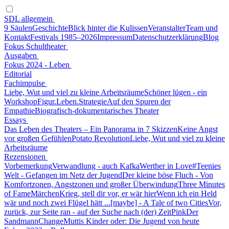
SDL allgemein
9 Säulen
Geschichte
Blick hinter die Kulissen
Veranstalter
Team und
Kontakt
Festivals 1985–2026
Impressum
Datenschutzerklärung
Blog
Fokus Schultheater
Ausgaben
Fokus 2024 - Leben
Editorial
Fachimpulse
Liebe, Wut und viel zu kleine Arbeitsräume
Schöner lügen - ein
Workshop
Figur.Leben.Strategie
Auf den Spuren der
Empathie
Biografisch-dokumentarisches Theater
Essays
Das Leben des Theaters – Ein Panorama in 7 Skizzen
Keine Angst
vor großen Gefühlen
Potato Revolution
Liebe, Wut und viel zu kleine
Arbeitsräume
Rezensionen
Vorbemerkung
Verwandlung - auch Kafka
Werther in Love
#Teenies
Welt - Gefangen im Netz der Jugend
Der kleine böse Fluch - Von
Komfortzonen, Angstzonen und großer Überwindung
Three Minutes
of Fame
Märchen
Krieg, stell dir vor, er wär hier
Wenn ich ein Held
wär und noch zwei Flügel hätt ...
[maybe] - A Tale of two Cities
Vor,
zurück, zur Seite ran - auf der Suche nach (der) Zeit
Pink
Der
Sandmann
Change
Muttis Kinder oder: Die Jugend von heute