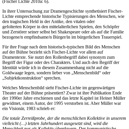
(Fischer Lichte 2010a: 6).
In ihrer Untersuchung zur Dramengeschichte synthetisiert Fischer-
Lichte entsprechende historische Typisierungen des Menschen, wie
den tragischen Held in der Antike, den vitalen oder
gefolterten Körper in den mittelalterlichen Spielen, den Schöpfer
und Zerstörer seiner selbst bei Shakespeare oder als auf die Familie
bezogene/n empfindsame/n Bürger/in im bürgerlichen Trauerspiel.
Für ihre Frage nach dem historisch-typischen Bild des Menschen
auf der Bühne bezieht sich Fischer-Lichte vor allem auf
Dramentexte. Sie nutzt den Rollenbegriff dabei synonym zum
Begriff der Figur oder des Charakters. Und auch den Begriff der
Identität würde ich in diesem Zusammenhang nicht auf die
Goldwaage legen, sondern lieber von „Menschenbild“ oder
„Subjektkonstruktion“ sprechen.
Welches Menschenbild sieht Fischer-Lichte im gegenwärtigen
Theater auf der Bühne präsentiert? Zwar ist ihre Publikation Ende
der 1990er Jahre erschienen und das letzte Kapitel ist Heiner Müller
gewidmet, einem Autor, der 1995 verstorben ist. Aber Müller war
ein Visionär, 1983 schrieb er:
Die totale Zerreißprobe, der die menschlichen Kollektive in unserem
vielleicht (…) letzten Jahrhundert ausgesetzt sind, wird die
Menschheit nur als Kollektiv überdauern. Der kommunistische