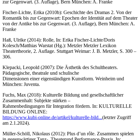
zur Gegenwart. (3. Auflage), Bern München: A. Franke
Fischer-Lichte, Erika (2010b): Geschichte des Dramas 2. Von der
Romantik bis zur Gegenwart: Epochen der Identität auf dem Theater
von der Antike bis zur Gegenwart. (3. Auflage), Bern München: A.
Franke
Haß, Ulrike (2014): Rolle, In: Erika Fischer-Lichte/Doris
Kolesch/Matthias Warstat (Hg.): Metzler Metzler Lexikon
Theatertheorie, 2. Auflage. Stuttgart Weimar: J. B. Metzler, S. 300 –
306.
Klepacki, Leopold (2007): Die Ästhetik des Schultheaters.
Pädagogische, theatrale und schulische
Dimensionen einer eigenständigen Kunstform. Weinheim und
München: Juventa.
Fuchs, Max (2018): Kulturelle Bildung und gesellschaftlicher
Zusammenhalt: Subjekte stärken –
Rahmenbedingungen für Integration fördern. In: KULTURELLE
BILDUNG ONLINE:
https://www.kubi-online.de/artikel/kulturelle-bild...
(letzter Zugriff
am 2.1.2024).
Müller-Schöll, Nikolaus (2012): Plus d’un rôle. Zusammen spielen
in gegenwärtiger Tanz‑, Theaterund Performance-Praxis. In: