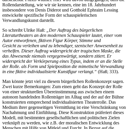
Rollendarstellung, wie wir sie kennen, eine im 18. Jahrhundert
insbesondere von Denis Diderot und Gotthold Ephraim Lessing
entwickelte spezifische Form der schauspielerischen
Verwandlungskunst darstellt.
So schreibt Ulrike Haß:
„Der Auftrag des bürgerlichen
Literaturtheaters an den modernen Schauspieler lautet, einer vom
Autor entworfenen, fiktiven Figur Körper, Stimme und
Gesicht zu verleihen und zu lebendiger, szenischer Anwesenheit zu
verhelfen. Dieser Auftrag widerspricht der tragischen Maske, die
das Abwesende niemals vergegenwärtigt, sondern zitiert. Er
widerspricht der Verkörperung eines Typus, indem er an die Stelle
der Rolle. als Form und Spielposition die mimetische Verwandlung
in eine fiktive individualisierte Kunstfigur verlangt.“
(Haß; 333).
Man könnte jetzt viel zu diesem bürgerlichen Rollenkonzept sagen.
Zwei kurze Bemerkungen: Zum einen geht das Konzept der Rolle
von einer strukturellen Übereinstimmung aus zwischen einem
autonom handelnden Rollenträger im Alltag und der auf der Bühne
konstruierten entsprechend individualisierten Theaterrolle. Das
Medium ihrer gegenseitigen Vermittlung ist eine Verschränkung von
Nachahmung und Einfühlung. Diese Konstruktion präferiert dieses
Modell, mit bestimmten gesellschaftlichen und politischen Zielen
verknüpft zu werden, wie z.B. der moralischen Entwicklung des
Menschen mit Hilfe von Mitleid und Furcht. In Bezug auf die