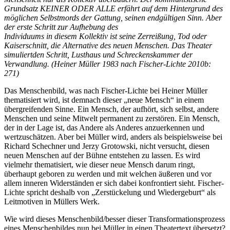
Grundsatz KEINER ODER ALLE erfährt auf dem Hintergrund des
möglichen Selbstmords der Gattung, seinen endgültigen Sinn. Aber
der erste Schritt zur Aufhebung des
Individuums in diesem Kollektiv ist seine Zerreißung, Tod oder
Kaiserschnitt, die Alternative des neuen Menschen. Das Theater
simuliertden Schritt, Lusthaus und Schreckenskammer der
Verwandlung. (Heiner Müller 1983 nach Fischer-Lichte 2010b:
271)
Das Menschenbild, was nach Fischer-Lichte bei Heiner Müller
thematisiert wird, ist demnach dieser „neue Mensch“ in einem
übergreifenden Sinne. Ein Mensch, der aufhört, sich selbst, andere
Menschen und seine Mitwelt permanent zu zerstören. Ein Mensch,
der in der Lage ist, das Andere als Anderes anzuerkennen und
wertzuschätzen. Aber bei Müller wird, anders als beispielsweise bei
Richard Schechner und Jerzy Grotowski, nicht versucht, diesen
neuen Menschen auf der Bühne entstehen zu lassen. Es wird
vielmehr thematisiert, wie dieser neue Mensch darum ringt,
überhaupt geboren zu werden und mit welchen äußeren und vor
allem inneren Widerständen er sich dabei konfrontiert sieht. Fischer-
Lichte spricht deshalb von „Zerstückelung und Wiedergeburt“ als
Leitmotiven in Müllers Werk.
Wie wird dieses Menschenbild/besser dieser Transformationsprozess
eines Menschenbildes nun bei Müller in einen Theatertext übersetzt?