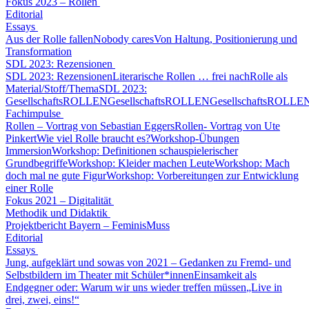
Fokus 2023 – Rollen
Editorial
Essays
Aus der Rolle fallen
Nobody cares
Von Haltung, Positionierung und
Transformation
SDL 2023: Rezensionen
SDL 2023: Rezensionen
Literarische Rollen … frei nach
Rolle als
Material/Stoff/Thema
SDL 2023:
GesellschaftsROLLEN
GesellschaftsROLLEN
GesellschaftsROLLE
Fachimpulse
Rollen – Vortrag von Sebastian Eggers
Rollen- Vortrag von Ute
Pinkert
Wie viel Rolle braucht es?
Workshop-Übungen
Immersion
Workshop: Definitionen schauspielerischer
Grundbegriffe
Workshop: Kleider machen Leute
Workshop: Mach
doch mal ne gute Figur
Workshop: Vorbereitungen zur Entwicklung
einer Rolle
Fokus 2021 – Digitalität
Methodik und Didaktik
Projektbericht Bayern – FeminisMuss
Editorial
Essays
Jung, aufgeklärt und sowas von 2021 – Gedanken zu Fremd- und
Selbstbildern im Theater mit Schüler*innen
Einsamkeit als
Endgegner oder: Warum wir uns wieder treffen müssen
„Live in
drei, zwei, eins!“