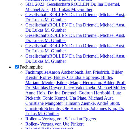
SDL 2023: GesellschaftsROLLEN
Dr. Ina Driemel,
Michael Aust, Dr. Lukas M. Günther
GesellschaftsROLLEN
Dr. Ina Driemel, Michael Aust,
Dr. Lukas M. Günther
GesellschaftsROLLEN
Dr. Ina Driemel, Michael Aust,
Dr. Lukas M. Günther
GesellschaftsROLLEN
Dr. Ina Driemel, Michael Aust,
Dr. Lukas M. Günther
GesellschaftsROLLEN
Dr. Ina Driemel, Michael Aust,
Dr. Lukas M. Günther
GesellschaftsROLLEN
Dr. Ina Driemel, Michael Aust,
Dr. Lukas M. Günther
Fachimpulse
Fachimpulse
Aaron Aschenbach, Jan Friedrich, Bilder,
Kerstin Rolfes, Bilder, Claudia Hoppens, Bilder,
Mariann Menke, Bilder, Manja Herrmann, Bilder, Prof.
Dr. Matthias Dreyer, Leicy Valenzuela, Michael Müller,
Anne Holz, Dr. Ina Driemel, Gudrun Herrbold, Lutz
Pickardt, Tonio Kempf, Uta Plate, Michael Aust,
Christiane Mangoldt, Tilmann Ziemke, André Studt,
Christoph Scheurle, Ole Hruschka, Johannes Kup, Dr.
Lukas M. Günther
Rollen – Vortrag von Sebastian Eggers
Rollen- Vortrag von Ute Pinkert