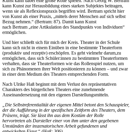
Kunst kann dabei eine große Rolle spielen. Nach Georg W. Bertram
kann Kunst zur Herausbildung eines starken Subjektes beitragen,
wenn sie als Reflexionspraxis begriffen wird. Bertram spricht hier
von Kunst als einer Praxis, „mittels derer Menschen auf sich selbst
Bezug nehmen.“ (Bertram: 87). Damit kann Kunst
nach Bertram „eine Artikulation des Standpunkts von Individuen“
ermöglichen.
Und hier schließt sich für mich der Kreis. Theater in der Schule
kann sich nicht in einem Einüben in eine bestimmte Theaterform
(produktiv und rezeptiv) erschöpfen. Es geht vielmehr darum,zu
ermöglichen, dass sich Schüler:innen zu bestimmten Theaterformen
verhalten, dass sie Theaterformen wie das Rollenspiel nutzen, um
sich zu Phänomenen ihrer Welt positionieren zu können – und zwar
in einer dem Medium des Theaters entsprechenden Form.
Nach Ulrike Haß beginnt mit dem Verlust des repräsentativen
Charakters des bürgerlichen Theaters eine zunehmende
Auseinandersetzung mit den eigenen Darstellungsmitteln.
„Die Selbstreferentialität der eigenen Mittel betont den Schauspieler,
der die Aufführung in der spezifischen Zeitform des Theaters, dem
Präsens, trägt. Sie lässt ihn aus dem Kostüm der Rolle
hervortreten als Darsteller einer von ihm unter den gegebenen
Umständen der inszenatorischen Arbeit gefundenen und
entwickelten Figur.“ (Haß: 306)