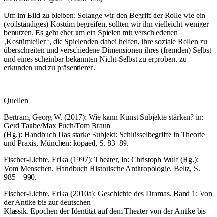
Um im Bild zu bleiben: Solange wir den Begriff der Rolle wie ein
(vollständiges) Kostüm begreifen, sollten wir ihn vielleicht weniger
benutzen. Es geht eher um ein Spielen mit verschiedenen
‚Kostümteilen‘, die Spielenden dabei helfen, ihre soziale Rollen zu
überschreiten und verschiedene Dimensionen ihres (fremden) Selbst
und eines scheinbar bekannten Nicht-Selbst zu erproben, zu
erkunden und zu präsentieren.
Quellen
Bertram, Georg W. (2017): Wie kann Kunst Subjekte stärken? in:
Gerd Taube/Max Fuch/Tom Braun
(Hg.): Handbuch Das starke Subjekt: Schlüsselbegriffe in Theorie
und Praxis, München: kopaed, S. 83–89.
Fischer-Lichte, Erika (1997): Theater, In: Christoph Wulf (Hg.):
Vom Menschen. Handbuch Historische Anthropologie. Beltz, S.
985 – 990.
Fischer-Lichte, Erika (2010a): Geschichte des Dramas. Band 1: Von
der Antike bis zur deutschen
Klassik. Epochen der Identität auf dem Theater von der Antike bis