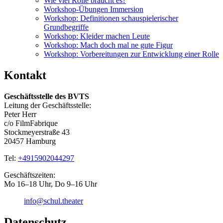
Wie viel Rolle braucht es?
Workshop-Übungen Immersion
Workshop: Definitionen schauspielerischer
Grundbegriffe
Workshop: Kleider machen Leute
Workshop: Mach doch mal ne gute Figur
Workshop: Vorbereitungen zur Entwicklung einer Rolle
Kontakt
Geschäftsstelle des BVTS
Leitung der Geschäftsstelle:
Peter Herr
c/o FilmFabrique
Stockmeyerstraße 43
20457 Hamburg
Tel:
+4915902044297
Geschäftszeiten:
Mo 16–18 Uhr, Do 9–16 Uhr
info@schul.theater
Datenschutz