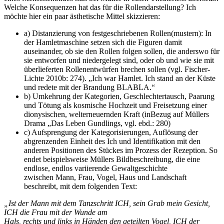
Welche Konsequenzen hat das für die Rollendarstellung? Ich
möchte hier ein paar ästhetische Mittel skizzieren:
a) Distanzierung von festgeschriebenen Rollen(mustern): In
der Hamletmaschine setzen sich die Figuren damit
auseinander, ob sie den Rollen folgen sollen, die anderswo für
sie entworfen und niedergelegt sind, oder ob und wie sie mit
überlieferten Rollenentwürfen brechen sollen (vgl. Fischer-
Lichte 2010b: 274). „Ich war Hamlet. Ich stand an der Küste
und redete mit der Brandung BLABLA.“
b) Umkehrung der Kategorien, Geschlechtertausch, Paarung
und Tötung als kosmische Hochzeit und Freisetzung einer
dionysischen, welterneuernden Kraft (inBezug auf Müllers
Drama „Das Leben Gundlings, vgl. ebd.: 280)
c) Aufsprengung der Kategorisierungen, Auflösung der
abgrenzenden Einheit des Ich und Identifikation mit den
anderen Positionen des Stückes im Prozess der Rezeption. So
endet beispielsweise Müllers Bildbeschreibung, die eine
endlose, endlos variierende Gewaltgeschichte
zwischen Mann, Frau, Vogel, Haus und Landschaft
beschreibt, mit dem folgenden Text:
„Ist der Mann mit dem Tanzschritt ICH, sein Grab mein Gesicht,
ICH die Frau mit der Wunde am
Hals, rechts und links in Händen den geteilten Vogel, ICH der