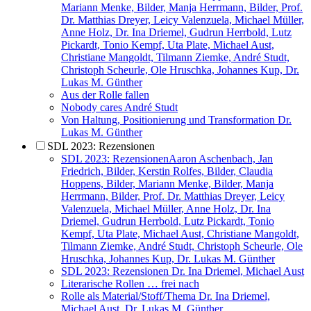
Mariann Menke, Bilder, Manja Herrmann, Bilder, Prof.
Dr. Matthias Dreyer, Leicy Valenzuela, Michael Müller,
Anne Holz, Dr. Ina Driemel, Gudrun Herrbold, Lutz
Pickardt, Tonio Kempf, Uta Plate, Michael Aust,
Christiane Mangoldt, Tilmann Ziemke, André Studt,
Christoph Scheurle, Ole Hruschka, Johannes Kup, Dr.
Lukas M. Günther
Aus der Rolle fallen
Nobody cares
André Studt
Von Haltung, Positionierung und Transformation
Dr.
Lukas M. Günther
SDL 2023: Rezensionen
SDL 2023: Rezensionen
Aaron Aschenbach, Jan
Friedrich, Bilder, Kerstin Rolfes, Bilder, Claudia
Hoppens, Bilder, Mariann Menke, Bilder, Manja
Herrmann, Bilder, Prof. Dr. Matthias Dreyer, Leicy
Valenzuela, Michael Müller, Anne Holz, Dr. Ina
Driemel, Gudrun Herrbold, Lutz Pickardt, Tonio
Kempf, Uta Plate, Michael Aust, Christiane Mangoldt,
Tilmann Ziemke, André Studt, Christoph Scheurle, Ole
Hruschka, Johannes Kup, Dr. Lukas M. Günther
SDL 2023: Rezensionen
Dr. Ina Driemel, Michael Aust
Literarische Rollen … frei nach
Rolle als Material/Stoff/Thema
Dr. Ina Driemel,
Michael Aust, Dr. Lukas M. Günther