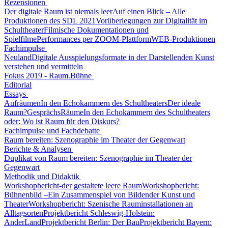
Rezensionen
Der digitale Raum ist niemals leer
Auf einen Blick – Alle
Produktionen des SDL 2021
Vorüberlegungen zur Digitalität im
Schultheater
Filmische Dokumentationen und
Spielfilme
Performances per ZOOM-Plattform
WEB-Produktionen
Fachimpulse
Neuland
Digitale Ausspielungsformate in der Darstellenden Kunst
verstehen und vermitteln
Fokus 2019 - Raum.Bühne
Editorial
Essays
Aufräumen
In den Echokammern des Schultheaters
Der ideale
Raum?
GesprächsRäume
In den Echokammern des Schultheaters
oder: Wo ist Raum für den Diskurs?
Fachimpulse und Fachdebatte
Raum bereiten: Szenographie im Theater der Gegenwart
Berichte & Analysen
Duplikat von Raum bereiten: Szenographie im Theater der
Gegenwart
Methodik und Didaktik
Workshopbericht-der gestaltete leere Raum
Workshopbericht:
Bühnenbild –Ein Zusammenspiel von Bildender Kunst und
Theater
Workshopbericht: Szenische Rauminstallationen an
Alltagsorten
Projektbericht Schleswig-Holstein:
AnderLand
Projektbericht Berlin: Der Bau
Projektbericht Bayern: