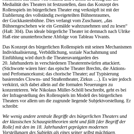
Medialität des Theaters ist festzustellen, dass das Konzept des
Rollenspiels im bürgerlichen Theater eng verknüpft ist mit der
Etablierung des vollständig zweigeteilten Bühnenraumes,
der Guckkastenbühne. Dies verlangt vom Zuschauer, „das
Bühnengeschehen wie ein Gemälde wahrzunehmen und zu lesen“
(Haß: 304). Das ideale bürgerliche Theater ist demnach nach Ulrike
Haß eine ununterbrochene Abfolge von Tableau Vivants.
Das Konzept des bürgerlichen Rollenspiels mit seinen Mechanismen
Individualisierung, Verbildlichung, soziale Nachahmung und
Einfühlung wird durch die Theateravantgarden des
20. Jahrhunderts in verschiedenen Theaterentwürfen attackiert.
(Stichworte wären hier: das epische Theater Brechts, die Aktions-
und Perfomancekunst; das chorische Theater; auf Typisierung
basierendes Clowns- und Straßentheater, Zirkus …). Es wäre jedoch
verkürzt, sich dabei allein auf die formalen Neuerungen zu
konzentrieren. Wie Nikolaus Müller-Schöll beschreibt, geht es bei
der Infragestellung des Rollenspiels im Modell des bürgerlichen
Theaters vor allem um die zugrunde liegende Subjektvorstellung. Er
schreibt:
Wie wenig andere zentrale Begriffe des bürgerlichen Theaters und
der klassischen Schauspieltheorien steht und fällt [der Begriff der
Rolle] mit den im 18. Jahrhundert geprägten modernen
Vorstellungen des Subjekts als eines seiner selbst mächtigen,