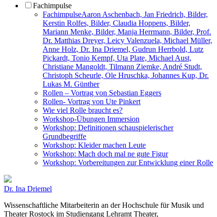
Fachimpulse
Fachimpulse
Aaron Aschenbach, Jan Friedrich, Bilder,
Kerstin Rolfes, Bilder, Claudia Hoppens, Bilder,
Mariann Menke, Bilder, Manja Herrmann, Bilder, Prof.
Dr. Matthias Dreyer, Leicy Valenzuela, Michael Müller,
Anne Holz, Dr. Ina Driemel, Gudrun Herrbold, Lutz
Pickardt, Tonio Kempf, Uta Plate, Michael Aust,
Christiane Mangoldt, Tilmann Ziemke, André Studt,
Christoph Scheurle, Ole Hruschka, Johannes Kup, Dr.
Lukas M. Günther
Rollen – Vortrag von Sebastian Eggers
Rollen- Vortrag von Ute Pinkert
Wie viel Rolle braucht es?
Workshop-Übungen Immersion
Workshop: Definitionen schauspielerischer
Grundbegriffe
Workshop: Kleider machen Leute
Workshop: Mach doch mal ne gute Figur
Workshop: Vorbereitungen zur Entwicklung einer Rolle
Dr. Ina Driemel
Wissenschaftliche Mitarbeiterin an der Hochschule für Musik und
Theater Rostock im Studiengang Lehramt Theater,