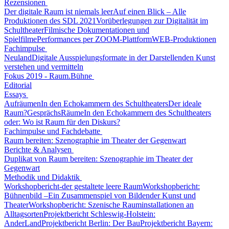
Rezensionen
Der digitale Raum ist niemals leer
Auf einen Blick – Alle
Produktionen des SDL 2021
Vorüberlegungen zur Digitalität im
Schultheater
Filmische Dokumentationen und
Spielfilme
Performances per ZOOM-Plattform
WEB-Produktionen
Fachimpulse
Neuland
Digitale Ausspielungsformate in der Darstellenden Kunst
verstehen und vermitteln
Fokus 2019 - Raum.Bühne
Editorial
Essays
Aufräumen
In den Echokammern des Schultheaters
Der ideale
Raum?
GesprächsRäume
In den Echokammern des Schultheaters
oder: Wo ist Raum für den Diskurs?
Fachimpulse und Fachdebatte
Raum bereiten: Szenographie im Theater der Gegenwart
Berichte & Analysen
Duplikat von Raum bereiten: Szenographie im Theater der
Gegenwart
Methodik und Didaktik
Workshopbericht-der gestaltete leere Raum
Workshopbericht:
Bühnenbild –Ein Zusammenspiel von Bildender Kunst und
Theater
Workshopbericht: Szenische Rauminstallationen an
Alltagsorten
Projektbericht Schleswig-Holstein:
AnderLand
Projektbericht Berlin: Der Bau
Projektbericht Bayern: