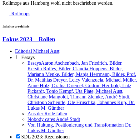
Rollmops aus Hamburg wohl nicht beschrieben werden.
Rollmops
Inhaltsverzeichnis
Fokus 2023 – Rollen
Editorial
Michael Aust
Essays
Essays
Aaron Aschenbach, Jan Friedrich, Bilder,
Kerstin Rolfes, Bilder, Claudia Hoppens, Bilder,
Mariann Menke, Bilder, Manja Herrmann, Bilder, Prof.
Dr. Matthias Dreyer, Leicy Valenzuela, Michael Müller,
Anne Holz, Dr. Ina Driemel, Gudrun Herrbold, Lutz
Pickardt, Tonio Kempf, Uta Plate, Michael Aust,
Christiane Mangoldt, Tilmann Ziemke, André Studt,
Christoph Scheurle, Ole Hruschka, Johannes Kup, Dr.
Lukas M. Günther
Aus der Rolle fallen
Nobody cares
André Studt
Von Haltung, Positionierung und Transformation
Dr.
Lukas M. Günther
SDL 2023: Rezensionen