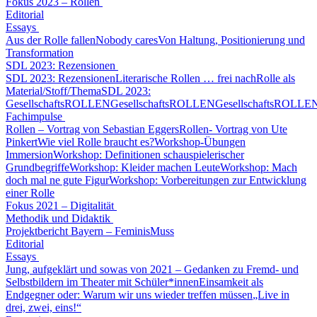
Fokus 2023 – Rollen
Editorial
Essays
Aus der Rolle fallen
Nobody cares
Von Haltung, Positionierung und
Transformation
SDL 2023: Rezensionen
SDL 2023: Rezensionen
Literarische Rollen … frei nach
Rolle als
Material/Stoff/Thema
SDL 2023:
GesellschaftsROLLEN
GesellschaftsROLLEN
GesellschaftsROLLE
Fachimpulse
Rollen – Vortrag von Sebastian Eggers
Rollen- Vortrag von Ute
Pinkert
Wie viel Rolle braucht es?
Workshop-Übungen
Immersion
Workshop: Definitionen schauspielerischer
Grundbegriffe
Workshop: Kleider machen Leute
Workshop: Mach
doch mal ne gute Figur
Workshop: Vorbereitungen zur Entwicklung
einer Rolle
Fokus 2021 – Digitalität
Methodik und Didaktik
Projektbericht Bayern – FeminisMuss
Editorial
Essays
Jung, aufgeklärt und sowas von 2021 – Gedanken zu Fremd- und
Selbstbildern im Theater mit Schüler*innen
Einsamkeit als
Endgegner oder: Warum wir uns wieder treffen müssen
„Live in
drei, zwei, eins!“