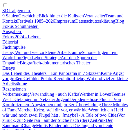
SDL allgemein
9 Säulen
Geschichte
Blick hinter die Kulissen
Veranstalter
Team und
Kontakt
Festivals 1985–2026
Impressum
Datenschutzerklärung
Blog
Fokus Schultheater
Ausgaben
Fokus 2024 - Leben
Editorial
Fachimpulse
Liebe, Wut und viel zu kleine Arbeitsräume
Schöner lügen - ein
Workshop
Figur.Leben.Strategie
Auf den Spuren der
Empathie
Biografisch-dokumentarisches Theater
Essays
Das Leben des Theaters – Ein Panorama in 7 Skizzen
Keine Angst
vor großen Gefühlen
Potato Revolution
Liebe, Wut und viel zu kleine
Arbeitsräume
Rezensionen
Vorbemerkung
Verwandlung - auch Kafka
Werther in Love
#Teenies
Welt - Gefangen im Netz der Jugend
Der kleine böse Fluch - Von
Komfortzonen, Angstzonen und großer Überwindung
Three Minutes
of Fame
Märchen
Krieg, stell dir vor, er wär hier
Wenn ich ein Held
wär und noch zwei Flügel hätt ...
[maybe] - A Tale of two Cities
Vor,
zurück, zur Seite ran - auf der Suche nach (der) Zeit
Pink
Der
Sandmann
Change
Muttis Kinder oder: Die Jugend von heute