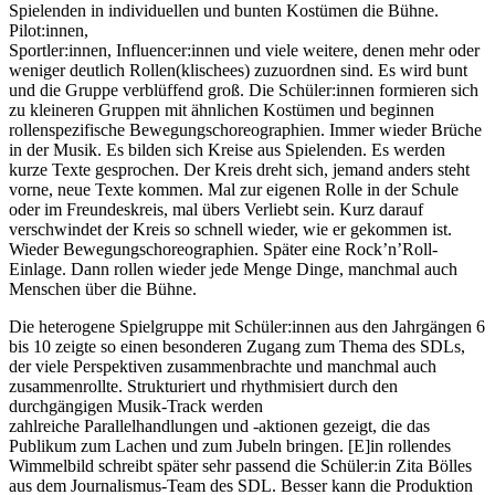
Spielenden in individuellen und bunten Kostümen die Bühne.
Pilot:innen,
Sportler:innen, Influencer:innen und viele weitere, denen mehr oder
weniger deutlich Rollen(klischees) zuzuordnen sind. Es wird bunt
und die Gruppe verblüffend groß. Die Schüler:innen formieren sich
zu kleineren Gruppen mit ähnlichen Kostümen und beginnen
rollenspezifische Bewegungschoreographien. Immer wieder Brüche
in der Musik. Es bilden sich Kreise aus Spielenden. Es werden
kurze Texte gesprochen. Der Kreis dreht sich, jemand anders steht
vorne, neue Texte kommen. Mal zur eigenen Rolle in der Schule
oder im Freundeskreis, mal übers Verliebt sein. Kurz darauf
verschwindet der Kreis so schnell wieder, wie er gekommen ist.
Wieder Bewegungschoreographien. Später eine Rock’n’Roll-
Einlage. Dann rollen wieder jede Menge Dinge, manchmal auch
Menschen über die Bühne.
Die heterogene Spielgruppe mit Schüler:innen aus den Jahrgängen 6
bis 10 zeigte so einen besonderen Zugang zum Thema des SDLs,
der viele Perspektiven zusammenbrachte und manchmal auch
zusammenrollte. Strukturiert und rhythmisiert durch den
durchgängigen Musik-Track werden
zahlreiche Parallelhandlungen und ‑aktionen gezeigt, die das
Publikum zum Lachen und zum Jubeln bringen. [E]in rollendes
Wimmelbild schreibt später sehr passend die Schüler:in Zita Bölles
aus dem Journalismus-Team des SDL. Besser kann die Produktion