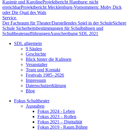
Kasimir und Karoline
Projektbericht Hamburg: nicht
erreichbar
Projektbericht Mecklenburg-Vorpommern: Moby Dick
oder Die Qual des Wals
Service
Der Fachraum für Theater/Darstellendes Spiel in der Schule
Sichere
Schule Sicherheitsbestimmungen für Schulbühnen und
Schultheateraufführungen
Ausschreibung SDL 2021
SDL allgemein
9 Säulen
Geschichte
Blick hinter die Kulissen
Veranstalter
Team und Kontakt
Festivals 1985–2026
Impressum
Datenschutzerklärung
Blog
Fokus Schultheater
Ausgaben
Fokus 2024 - Leben
Fokus 2023 – Rollen
Fokus 2021 – Digitalität
Fokus 2019 - Raum.Bühne