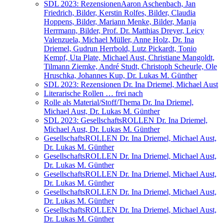
SDL 2023: Rezensionen
Aaron Aschenbach, Jan
Friedrich, Bilder, Kerstin Rolfes, Bilder, Claudia
Hoppens, Bilder, Mariann Menke, Bilder, Manja
Herrmann, Bilder, Prof. Dr. Matthias Dreyer, Leicy
Valenzuela, Michael Müller, Anne Holz, Dr. Ina
Driemel, Gudrun Herrbold, Lutz Pickardt, Tonio
Kempf, Uta Plate, Michael Aust, Christiane Mangoldt,
Tilmann Ziemke, André Studt, Christoph Scheurle, Ole
Hruschka, Johannes Kup, Dr. Lukas M. Günther
SDL 2023: Rezensionen
Dr. Ina Driemel, Michael Aust
Literarische Rollen … frei nach
Rolle als Material/Stoff/Thema
Dr. Ina Driemel,
Michael Aust, Dr. Lukas M. Günther
SDL 2023: GesellschaftsROLLEN
Dr. Ina Driemel,
Michael Aust, Dr. Lukas M. Günther
GesellschaftsROLLEN
Dr. Ina Driemel, Michael Aust,
Dr. Lukas M. Günther
GesellschaftsROLLEN
Dr. Ina Driemel, Michael Aust,
Dr. Lukas M. Günther
GesellschaftsROLLEN
Dr. Ina Driemel, Michael Aust,
Dr. Lukas M. Günther
GesellschaftsROLLEN
Dr. Ina Driemel, Michael Aust,
Dr. Lukas M. Günther
GesellschaftsROLLEN
Dr. Ina Driemel, Michael Aust,
Dr. Lukas M. Günther