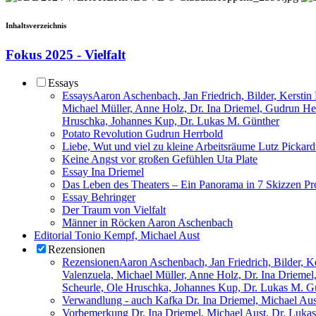
Inhaltsverzeichnis
Fokus 2025 - Vielfalt
Essays
Essays
Aaron Aschenbach, Jan Friedrich, Bilder, Kerstin
Michael Müller, Anne Holz, Dr. Ina Driemel, Gudrun Her
Hruschka, Johannes Kup, Dr. Lukas M. Günther
Potato Revolution
Gudrun Herrbold
Liebe, Wut und viel zu kleine Arbeitsräume
Lutz Pickard
Keine Angst vor großen Gefühlen
Uta Plate
Essay Ina Driemel
Das Leben des Theaters – Ein Panorama in 7 Skizzen
Pr
Essay Behringer
Der Traum von Vielfalt
Männer in Röcken
Aaron Aschenbach
Editorial
Tonio Kempf, Michael Aust
Rezensionen
Rezensionen
Aaron Aschenbach, Jan Friedrich, Bilder, Ke
Valenzuela, Michael Müller, Anne Holz, Dr. Ina Driemel
Scheurle, Ole Hruschka, Johannes Kup, Dr. Lukas M. G
Verwandlung - auch Kafka
Dr. Ina Driemel, Michael Au
Vorbemerkung
Dr. Ina Driemel, Michael Aust, Dr. Luka