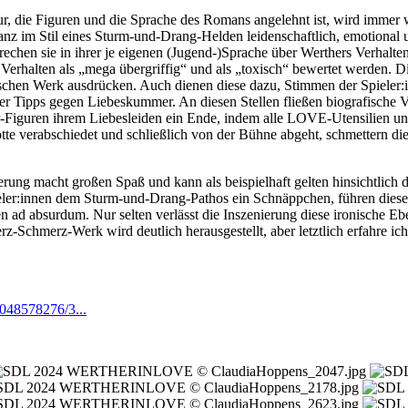
r, die Figuren und die Sprache des Romans angelehnt ist, wird immer w
anz im Stil eines Sturm-und-Drang-Helden leidenschaftlich, emotional 
rechen sie in ihrer je eigenen (Jugend-)Sprache über Werthers Verhalten
Verhalten als „mega übergriffig“ und als „toxisch“ bewertet werden. Di
chen Werk ausdrücken. Auch dienen diese dazu, Stimmen der Spieler:
der Tipps gegen Liebeskummer. An diesen Stellen fließen biografische V
r-Figuren ihrem Liebesleiden ein Ende, indem alle LOVE-Utensilien u
otte verabschiedet und schließlich von der Bühne abgeht, schmettern 
erung macht großen Spaß und kann als beispielhaft gelten hinsichtlic
ieler:innen dem Sturm-und-Drang-Pathos ein Schnäppchen, führen diese
 absurdum. Nur selten verlässt die Inszenierung diese ironische Eben
-Schmerz-Werk wird deutlich herausgestellt, aber letztlich erfahre ic
1048578276/3...