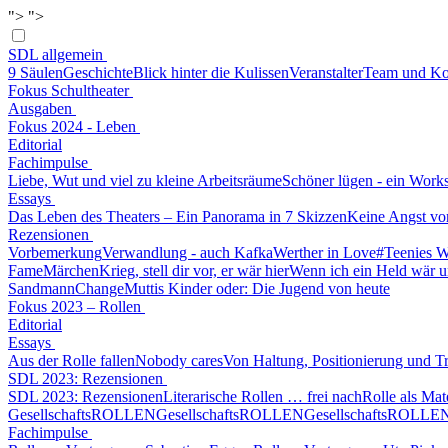
">
">
SDL allgemein
9 Säulen
Geschichte
Blick hinter die Kulissen
Veranstalter
Team und Ko
Fokus Schultheater
Ausgaben
Fokus 2024 - Leben
Editorial
Fachimpulse
Liebe, Wut und viel zu kleine Arbeitsräume
Schöner lügen - ein Work
Essays
Das Leben des Theaters – Ein Panorama in 7 Skizzen
Keine Angst vo
Rezensionen
Vorbemerkung
Verwandlung - auch Kafka
Werther in Love
#Teenies W
Fame
Märchen
Krieg, stell dir vor, er wär hier
Wenn ich ein Held wär un
Sandmann
Change
Muttis Kinder oder: Die Jugend von heute
Fokus 2023 – Rollen
Editorial
Essays
Aus der Rolle fallen
Nobody cares
Von Haltung, Positionierung und T
SDL 2023: Rezensionen
SDL 2023: Rezensionen
Literarische Rollen … frei nach
Rolle als Mat
GesellschaftsROLLEN
GesellschaftsROLLEN
GesellschaftsROLLE
Fachimpulse