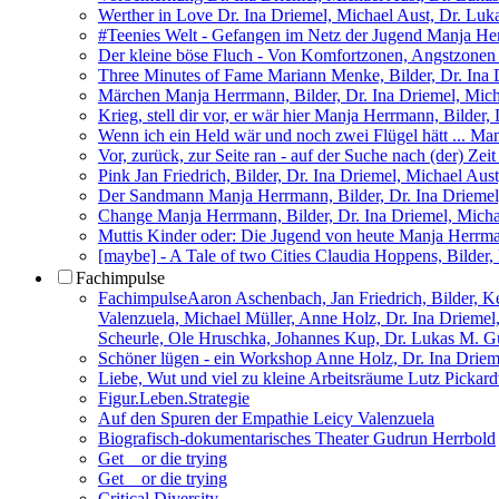
Werther in Love
Dr. Ina Driemel, Michael Aust, Dr. Lu
#Teenies Welt - Gefangen im Netz der Jugend
Manja Her
Der kleine böse Fluch - Von Komfortzonen, Angstzone
Three Minutes of Fame
Mariann Menke, Bilder, Dr. Ina 
Märchen
Manja Herrmann, Bilder, Dr. Ina Driemel, Mic
Krieg, stell dir vor, er wär hier
Manja Herrmann, Bilder, 
Wenn ich ein Held wär und noch zwei Flügel hätt ...
Man
Vor, zurück, zur Seite ran - auf der Suche nach (der) Zei
Pink
Jan Friedrich, Bilder, Dr. Ina Driemel, Michael Au
Der Sandmann
Manja Herrmann, Bilder, Dr. Ina Drieme
Change
Manja Herrmann, Bilder, Dr. Ina Driemel, Mich
Muttis Kinder oder: Die Jugend von heute
Manja Herrman
[maybe] - A Tale of two Cities
Claudia Hoppens, Bilder,
Fachimpulse
Fachimpulse
Aaron Aschenbach, Jan Friedrich, Bilder, Ke
Valenzuela, Michael Müller, Anne Holz, Dr. Ina Driemel
Scheurle, Ole Hruschka, Johannes Kup, Dr. Lukas M. G
Schöner lügen - ein Workshop
Anne Holz, Dr. Ina Driem
Liebe, Wut und viel zu kleine Arbeitsräume
Lutz Pickard
Figur.Leben.Strategie
Auf den Spuren der Empathie
Leicy Valenzuela
Biografisch-dokumentarisches Theater
Gudrun Herrbold
Get _ or die trying
Get _ or die trying
Critical Diversity