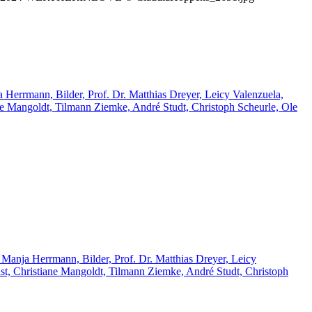
 Herrmann, Bilder, Prof. Dr. Matthias Dreyer, Leicy Valenzuela,
ne Mangoldt, Tilmann Ziemke, André Studt, Christoph Scheurle, Ole
 Manja Herrmann, Bilder, Prof. Dr. Matthias Dreyer, Leicy
st, Christiane Mangoldt, Tilmann Ziemke, André Studt, Christoph