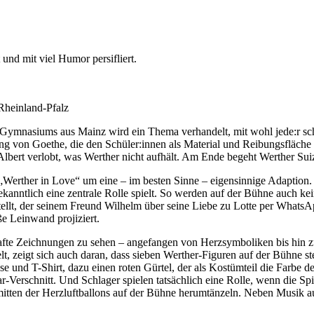
 und mit viel Humor persifliert.
Rheinland-Pfalz
-Gymnasiums aus Mainz wird ein Thema verhandelt, mit wohl jede:r scho
von Goethe, die den Schüler:innen als Material und Reibungsfläche di
it Albert verlobt, was Werther nicht aufhält. Am Ende begeht Werther Sui
 „Werther in Love“ um eine – im besten Sinne – eigensinnige Adaption. 
kanntlich eine zentrale Rolle spielt. So werden auf der Bühne auch k
tellt, der seinem Freund Wilhelm über seine Liebe zu Lotte per WhatsA
ße Leinwand projiziert.
hafte Zeichnungen zu sehen – angefangen von Herzsymboliken bis hin z
t, zeigt sich auch daran, dass sieben Werther-Figuren auf der Bühne s
e und T-Shirt, dazu einen roten Gürtel, der als Kostümteil die Farbe de
r-Verschnitt. Und Schlager spielen tatsächlich eine Rolle, wenn die Spi
itten der Herzluftballons auf der Bühne herumtänzeln. Neben Musik au