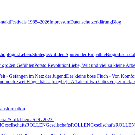
ntakt
Festivals 1985–2026
Impressum
Datenschutzerklärung
Blog
shop
Figur.Leben.Strategie
Auf den Spuren der Empathie
Biografisch-do
r großen Gefühlen
Potato Revolution
Liebe, Wut und viel zu kleine Arb
elt - Gefangen im Netz der Jugend
Der kleine böse Fluch - Von Komf
d noch zwei Flügel hätt ...
[maybe] - A Tale of two Cities
Vor, zurück, 
ransformation
erial/Stoff/Thema
SDL 2023:
N
GesellschaftsROLLEN
GesellschaftsROLLEN
GesellschaftsROLLEN