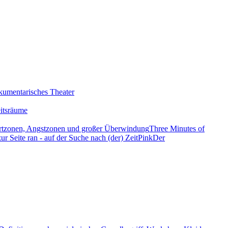
kumentarisches Theater
eitsräume
ortzonen, Angstzonen und großer Überwindung
Three Minutes of
zur Seite ran - auf der Suche nach (der) Zeit
Pink
Der