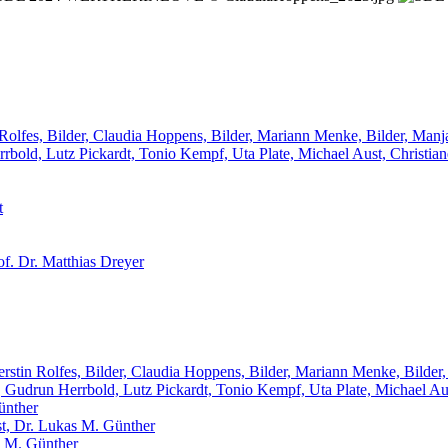
 Rolfes, Bilder, Claudia Hoppens, Bilder, Mariann Menke, Bilder, Manja
rbold, Lutz Pickardt, Tonio Kempf, Uta Plate, Michael Aust, Christia
t
of. Dr. Matthias Dreyer
rstin Rolfes, Bilder, Claudia Hoppens, Bilder, Mariann Menke, Bilder,
, Gudrun Herrbold, Lutz Pickardt, Tonio Kempf, Uta Plate, Michael Au
ünther
st, Dr. Lukas M. Günther
s M. Günther