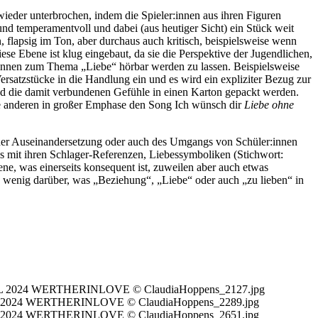
ieder unterbrochen, indem die Spieler:innen aus ihren Figuren
und temperamentvoll und dabei (aus heutiger Sicht) ein Stück weit
, flapsig im Ton, aber durchaus auch kritisch, beispielsweise wenn
ese Ebene ist klug eingebaut, da sie die Perspektive der Jugendlichen,
innen zum Thema „Liebe“ hörbar werden zu lassen. Beispielsweise
ersatzstücke in die Handlung ein und es wird ein expliziter Bezug zur
nd die damit verbundenen Gefühle in einen Karton gepackt werden.
die anderen in großer Emphase den Song Ich wünsch dir
Liebe ohne
h der Auseinandersetzung oder auch des Umgangs von Schüler:innen
s mit ihren Schlager-Referenzen, Liebessymboliken (Stichwort:
e, was einerseits konsequent ist, zuweilen aber auch etwas
h wenig darüber, was „Beziehung“, „Liebe“ oder auch „zu lieben“ in