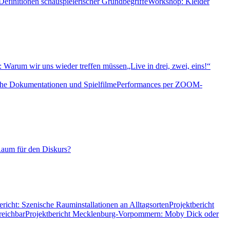
efinitionen schauspielerischer Grundbegriffe
Workshop: Kleider
: Warum wir uns wieder treffen müssen
„Live in drei, zwei, eins!“
che Dokumentationen und Spielfilme
Performances per ZOOM-
Raum für den Diskurs?
icht: Szenische Rauminstallationen an Alltagsorten
Projektbericht
reichbar
Projektbericht Mecklenburg-Vorpommern: Moby Dick oder