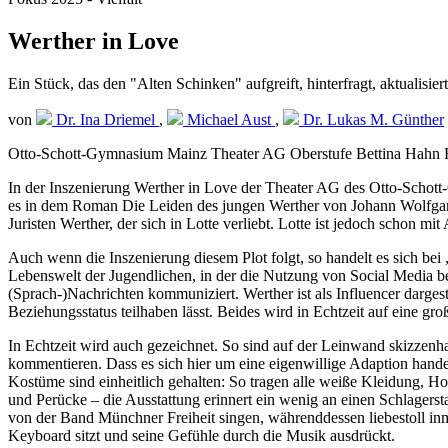
Werther in Love
Ein Stück, das den "Alten Schinken" aufgreift, hinterfragt, aktualisiert
von
Dr. Ina Driemel
,
Michael Aust
,
Dr. Lukas M. Günther
Otto-Schott-Gymnasium Mainz Theater AG Oberstufe Bettina Hahn 
In der Inszenierung Werther in Love der Theater AG des Otto-Schott
es in dem Roman Die Leiden des jungen Werther von Johann Wolfgang 
Juristen Werther, der sich in Lotte verliebt. Lotte ist jedoch schon m
Auch wenn die Inszenierung diesem Plot folgt, so handelt es sich bei
Lebenswelt der Jugendlichen, in der die Nutzung von Social Media be
(Sprach-)Nachrichten kommuniziert. Werther ist als Influencer darges
Beziehungsstatus teilhaben lässt. Beides wird in Echtzeit auf eine gro
In Echtzeit wird auch gezeichnet. So sind auf der Leinwand skizzen
kommentieren. Dass es sich hier um eine eigenwillige Adaption handel
Kostüme sind einheitlich gehalten: So tragen alle weiße Kleidung, Hos
und Perücke – die Ausstattung erinnert ein wenig an einen Schlagersta
von der Band Münchner Freiheit singen, währenddessen liebestoll inm
Keyboard sitzt und seine Gefühle durch die Musik ausdrückt.