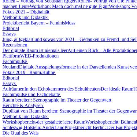
Rollen – Vortrag von Sebastian Eggers
Rollen- Vortrag von Ute Pinke
machen Leute
Workshop: Mach doch mal ne gute Figur
Workshop: Vor
Fokus 2021 – Digitalität
Methodik und Didaktik
Projektbericht Bayern – FeminisMuss
Editorial
Essays
Jung, aufgeklärt und sowas von 2021 – Gedanken zu Fremd- und Selb
Rezensionen
Der digitale Raum ist niemals leer
Auf einen Blick – Alle Produktion
Plattform
WEB-Produktionen
Fachimpulse
Neuland
Digitale Ausspielungsformate in der Darstellenden Kunst ver
Fokus 2019 - Raum.Bühne
Editorial
Essays
Aufräumen
In den Echokammern des Schultheaters
Der ideale Raum?
Fachimpulse und Fachdebatte
Raum bereiten: Szenographie im Theater der Gegenwart
Berichte & Analysen
Duplikat von Raum bereiten: Szenographie im Theater der Gegenwar
Methodik und Didaktik
Workshopbericht-der gestaltete leere Raum
Workshopbericht: Bühnenb
Schleswig-Holstein: AnderLand
Projektbericht Berlin: Der Bau
Projek
Die Qual des Wals