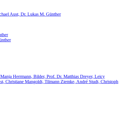
chael Aust, Dr. Lukas M. Günther
nther
ünther
 Manja Herrmann, Bilder, Prof. Dr. Matthias Dreyer, Leicy
st, Christiane Mangoldt, Tilmann Ziemke, André Studt, Christoph