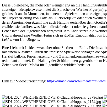
Diese Spielebene, die mehr oder weniger eng an die Handlungsstruktu
aussteigen. Beispielsweise mutet die Sprache der Werther-Figur(en) g
gekünstelt an. In Momenten, in denen die Spieler:innen aussteigen, sp
die Objektifizierung von Lotte als „Liebesobjekt“ oder auch Werthers 
deren Auseinandersetzung wie auch Haltung gegenüber dem Goethe's
erzählen sie darüber, was Liebe für sie bedeutet oder sie geben einan
Lebenswelt der Jugendlichen hergestellt. Am Ende setzen die Werthe
Und während eine Werther-Figur sich in größter Emotionalität von L
Leiden
von Udo Jürgens.
Eine Liebe mit Leiden zwar, aber ohne Sterben am Ende. Die Inszeni
mit einem Klassiker. Durch die ironische Spielweise schlagen die Sp
Herzluftballons, Papierherzen…) und Zwischenkommentaren zuweilen ad
redundant anmutet. Die Haltung der Schüler:innen gegenüber dem Herz
Zeiten von Social Media für Jugendliche wirklich bedeutet.
Link zur Videoaufzeichnung:
https://vimeo.com/schultheater/review/