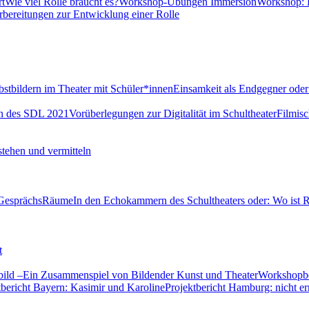
rt
Wie viel Rolle braucht es?
Workshop-Übungen Immersion
Workshop: D
bereitungen zur Entwicklung einer Rolle
stbildern im Theater mit Schüler*innen
Einsamkeit als Endgegner oder
en des SDL 2021
Vorüberlegungen zur Digitalität im Schultheater
Filmis
stehen und vermitteln
GesprächsRäume
In den Echokammern des Schultheaters oder: Wo ist 
t
ild –Ein Zusammenspiel von Bildender Kunst und Theater
Workshopber
tbericht Bayern: Kasimir und Karoline
Projektbericht Hamburg: nicht er