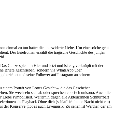
n einmal zu tun hatte: die unerwiderte Liebe. Um eine solche geht
ent. Der Briefroman erzählt die tragische Geschichte des jungen
zid.
Das Ganze spielt im Hier und Jetzt und ist eng verknüpft mit der
eine Briefe geschrieben, sondern via WhatsApp über
pp berichtet und seine Follower auf Instagram an seinem
u einem Porträt von Lottes Gesicht –, die das Geschehen
tehen. Sie wechseln sich ab oder sprechen chorisch unisono. Auch die
r Liebe symbolisiert. Weiterhin tragen alle Akteur:innen Schnurrbart
eler:innen als Playback Ohne dich (schlaf‘ ich heute Nacht nicht ein)
s der Konserve gibt es auch Livemusik. Zu sehen ist Werther, der am