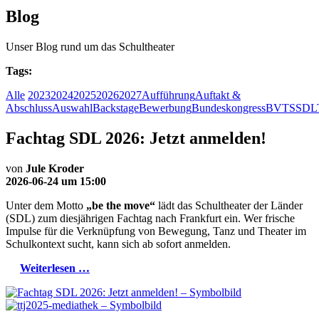
Blog
Unser Blog rund um das Schultheater
Tags:
Alle
2023
2024
2025
2026
2027
Aufführung
Auftakt &
Abschluss
Auswahl
Backstage
Bewerbung
Bundeskongress
BVTS
SDL
Fachtag SDL 2026: Jetzt anmelden!
von
Jule Kroder
2026-06-24 um 15:00
Unter dem Motto
„be the move“
lädt das Schultheater der Länder
(SDL) zum diesjährigen Fachtag nach Frankfurt ein. Wer frische
Impulse für die Verknüpfung von Bewegung, Tanz und Theater im
Schulkontext sucht, kann sich ab sofort anmelden.
Weiterlesen …