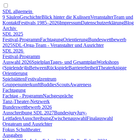
SDL allgemein
9 Säulen
Geschichte
Blick hinter die Kulissen
Veranstalter
Team und
Kontakt
Festivals 1985–2026
Impressum
Datenschutzerklärung
Blog
Archiv
SDL 2025
Festival-Programm
Fachtagung
Orientierung
Bundeswettbewerb
2025
SDL-Orga-Team - Veranstalter und Ausrichter
SDL 2026
Festival-Programm
Auswahl 2026
Spielplan
Tages- und Gesamtplan
Workshops
(Spielende)
InBetween
Rückspiele
Barrierefreiheit
Theaterknigge
Orientierung
Spielstätten
Festivalzentrum
Gruppenunterkunft
Buddies
Scouts
Awareness
Fachtagung
Fachtag - Programm
Nachgespräche
Tanz-Theater-Netzwerk
Bundeswettbewerb 2026
Ausschreibung SDL 2027
Bundesjury
Jury-
Leitfaden
Ausschreibung
Zwischenauswahl
Finalauswahl
Orgateam und Ausrichter
Fokus Schultheater
Ausgaben