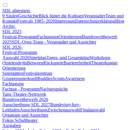
SDL allgemein
9 Säulen
Geschichte
Blick hinter die Kulissen
Veranstalter
Team und
Kontakt
Festivals 1985–2026
Impressum
Datenschutzerklärung
Blog
Archiv
SDL 2025
Festival-Programm
Fachtagung
Orientierung
Bundeswettbewerb
2025
SDL-Orga-Team - Veranstalter und Ausrichter
SDL 2026
Festival-Programm
Auswahl 2026
Spielplan
Tages- und Gesamtplan
Workshops
(Spielende)
InBetween
Rückspiele
Barrierefreiheit
Theaterknigge
Orientierung
Spielstätten
Festivalzentrum
Gruppenunterkunft
Buddies
Scouts
Awareness
Fachtagung
Fachtag - Programm
Nachgespräche
Tanz-Theater-Netzwerk
Bundeswettbewerb 2026
Ausschreibung SDL 2027
Bundesjury
Jury-
Leitfaden
Ausschreibung
Zwischenauswahl
Finalauswahl
Orgateam und Ausrichter
Fokus Schultheater
Ausgaben