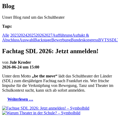
Blog
Unser Blog rund um das Schultheater
Tags:
Alle
2023
2024
2025
2026
2027
Aufführung
Auftakt &
Abschluss
Auswahl
Backstage
Bewerbung
Bundeskongress
BVTS
SDL
Fachtag SDL 2026: Jetzt anmelden!
von
Jule Kroder
2026-06-24 um 15:00
Unter dem Motto
„be the move“
lädt das Schultheater der Länder
(SDL) zum diesjährigen Fachtag nach Frankfurt ein. Wer frische
Impulse für die Verknüpfung von Bewegung, Tanz und Theater im
Schulkontext sucht, kann sich ab sofort anmelden.
Weiterlesen …