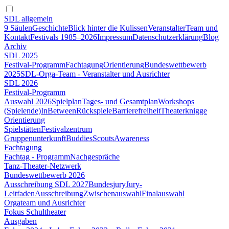
SDL allgemein
9 Säulen
Geschichte
Blick hinter die Kulissen
Veranstalter
Team und
Kontakt
Festivals 1985–2026
Impressum
Datenschutzerklärung
Blog
Archiv
SDL 2025
Festival-Programm
Fachtagung
Orientierung
Bundeswettbewerb
2025
SDL-Orga-Team - Veranstalter und Ausrichter
SDL 2026
Festival-Programm
Auswahl 2026
Spielplan
Tages- und Gesamtplan
Workshops
(Spielende)
InBetween
Rückspiele
Barrierefreiheit
Theaterknigge
Orientierung
Spielstätten
Festivalzentrum
Gruppenunterkunft
Buddies
Scouts
Awareness
Fachtagung
Fachtag - Programm
Nachgespräche
Tanz-Theater-Netzwerk
Bundeswettbewerb 2026
Ausschreibung SDL 2027
Bundesjury
Jury-
Leitfaden
Ausschreibung
Zwischenauswahl
Finalauswahl
Orgateam und Ausrichter
Fokus Schultheater
Ausgaben