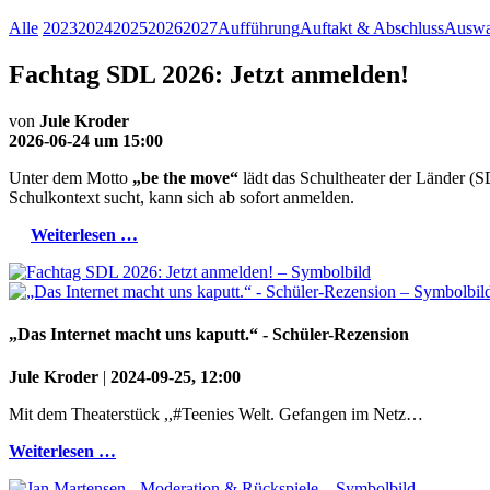
Alle
2023
2024
2025
2026
2027
Aufführung
Auftakt & Abschluss
Auswa
Fachtag SDL 2026: Jetzt anmelden!
von
Jule Kroder
2026-06-24 um 15:00
Unter dem Motto
„be the move“
lädt das Schultheater der Länder (
Schulkontext sucht, kann sich ab sofort anmelden.
Weiterlesen …
„Das Internet macht uns kaputt.“ - Schüler-Rezension
Jule Kroder
|
2024-09-25, 12:00
Mit dem Theaterstück ,,#Teenies Welt. Gefangen im Netz…
Weiterlesen …