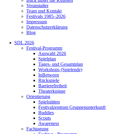
Blick hinter die Kulissen
Veranstalter
Team und Kontakt
Festivals 1985–2026
Impressum
Datenschutzerklärung
Blog
SDL 2026
Festival-Programm
Auswahl 2026
Spielplan
Tages- und Gesamtplan
Workshops (Spielende)
InBetween
Rückspiele
Barrierefreiheit
Theaterknigge
Orientierung
Spielstätten
Festivalzentrum Gruppenunterkunft
Buddies
Scouts
Awareness
Fachtagung