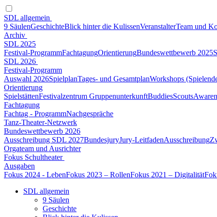
SDL allgemein
9 Säulen
Geschichte
Blick hinter die Kulissen
Veranstalter
Team und Ko
Archiv
SDL 2025
Festival-Programm
Fachtagung
Orientierung
Bundeswettbewerb 2025
S
SDL 2026
Festival-Programm
Auswahl 2026
Spielplan
Tages- und Gesamtplan
Workshops (Spielend
Orientierung
Spielstätten
Festivalzentrum Gruppenunterkunft
Buddies
Scouts
Awaren
Fachtagung
Fachtag - Programm
Nachgespräche
Tanz-Theater-Netzwerk
Bundeswettbewerb 2026
Ausschreibung SDL 2027
Bundesjury
Jury-Leitfaden
Ausschreibung
Z
Orgateam und Ausrichter
Fokus Schultheater
Ausgaben
Fokus 2024 - Leben
Fokus 2023 – Rollen
Fokus 2021 – Digitalität
Fok
SDL allgemein
9 Säulen
Geschichte