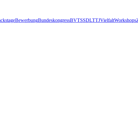
ckstage
Bewerbung
Bundeskongress
BVTS
SDL
TTJ
Vielfalt
Workshops