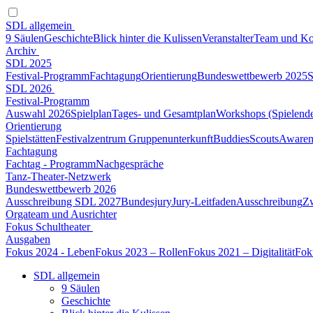
SDL allgemein
9 Säulen
Geschichte
Blick hinter die Kulissen
Veranstalter
Team und Ko
Archiv
SDL 2025
Festival-Programm
Fachtagung
Orientierung
Bundeswettbewerb 2025
S
SDL 2026
Festival-Programm
Auswahl 2026
Spielplan
Tages- und Gesamtplan
Workshops (Spielend
Orientierung
Spielstätten
Festivalzentrum Gruppenunterkunft
Buddies
Scouts
Awaren
Fachtagung
Fachtag - Programm
Nachgespräche
Tanz-Theater-Netzwerk
Bundeswettbewerb 2026
Ausschreibung SDL 2027
Bundesjury
Jury-Leitfaden
Ausschreibung
Z
Orgateam und Ausrichter
Fokus Schultheater
Ausgaben
Fokus 2024 - Leben
Fokus 2023 – Rollen
Fokus 2021 – Digitalität
Fok
SDL allgemein
9 Säulen
Geschichte