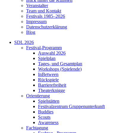
Blick hinter die Kulissen
Veranstalter
Team und Kontakt
Festivals 1985–2026
Impressum
Datenschutzerklärung
Blog
SDL 2026
Festival-Programm
Auswahl 2026
Spielplan
Tages- und Gesamtplan
Workshops (Spielende)
InBetween
Rückspiele
Barrierefreiheit
Theaterknigge
Orientierung
Spielstätten
Festivalzentrum Gruppenunterkunft
Buddies
Scouts
Awareness
Fachtagung