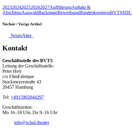
2023
2024
2025
2026
2027
Aufführung
Auftakt &
Abschluss
Auswahl
Backstage
Bewerbung
Bundeskongress
BVTS
SDL
Nächste / Vorige Artikel
Neuer
Älter
Kontakt
Geschäftsstelle des BVTS
Leitung der Geschäftsstelle:
Peter Herr
c/o FilmFabrique
Stockmeyerstraße 43
20457 Hamburg
Tel:
+4915902044297
Geschäftszeiten:
Mo 16–18 Uhr, Do 9–16 Uhr
info@schul.theater