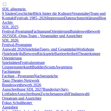
SDL allgemein
9 Säulen
Geschichte
Blick hinter die Kulissen
Veranstalter
Team und
Kontakt
Festivals 1985–2026
Impressum
Datenschutzerklärung
Blog
Archiv
SDL 2025
Festival-Programm
Fachtagung
Orientierung
Bundeswettbewerb
2025
SDL-Orga-Team - Veranstalter und Ausrichter
SDL 2026
Festival-Programm
Auswahl 2026
Spielplan
Tages- und Gesamtplan
Workshops
(Spielende)
InBetween
Rückspiele
Barrierefreiheit
Theaterknigge
Orientierung
Spielstätten
Festivalzentrum
Gruppenunterkunft
Buddies
Scouts
Awareness
Fachtagung
Fachtag - Programm
Nachgespräche
Tanz-Theater-Netzwerk
Bundeswettbewerb 2026
Ausschreibung SDL 2027
Bundesjury
Jury-
Leitfaden
Ausschreibung
Zwischenauswahl
Finalauswahl
Orgateam und Ausrichter
Fokus Schultheater
Ausgaben