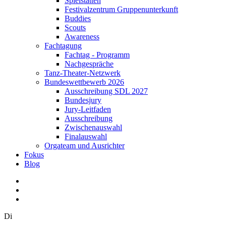
Spielstätten
Festivalzentrum Gruppenunterkunft
Buddies
Scouts
Awareness
Fachtagung
Fachtag - Programm
Nachgespräche
Tanz-Theater-Netzwerk
Bundeswettbewerb 2026
Ausschreibung SDL 2027
Bundesjury
Jury-Leitfaden
Ausschreibung
Zwischenauswahl
Finalauswahl
Orgateam und Ausrichter
Fokus
Blog
Di