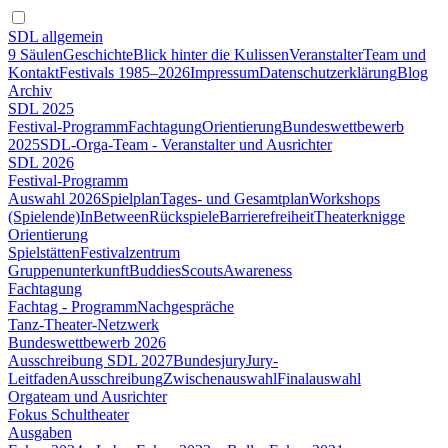
SDL allgemein
9 Säulen
Geschichte
Blick hinter die Kulissen
Veranstalter
Team und
Kontakt
Festivals 1985–2026
Impressum
Datenschutzerklärung
Blog
Archiv
SDL 2025
Festival-Programm
Fachtagung
Orientierung
Bundeswettbewerb
2025
SDL-Orga-Team - Veranstalter und Ausrichter
SDL 2026
Festival-Programm
Auswahl 2026
Spielplan
Tages- und Gesamtplan
Workshops
(Spielende)
InBetween
Rückspiele
Barrierefreiheit
Theaterknigge
Orientierung
Spielstätten
Festivalzentrum
Gruppenunterkunft
Buddies
Scouts
Awareness
Fachtagung
Fachtag - Programm
Nachgespräche
Tanz-Theater-Netzwerk
Bundeswettbewerb 2026
Ausschreibung SDL 2027
Bundesjury
Jury-
Leitfaden
Ausschreibung
Zwischenauswahl
Finalauswahl
Orgateam und Ausrichter
Fokus Schultheater
Ausgaben