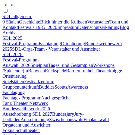
">
">
SDL allgemein
9 Säulen
Geschichte
Blick hinter die Kulissen
Veranstalter
Team und
Kontakt
Festivals 1985–2026
Impressum
Datenschutzerklärung
Blog
Archiv
SDL 2025
Festival-Programm
Fachtagung
Orientierung
Bundeswettbewerb
2025
SDL-Orga-Team - Veranstalter und Ausrichter
SDL 2026
Festival-Programm
Auswahl 2026
Spielplan
Tages- und Gesamtplan
Workshops
(Spielende)
InBetween
Rückspiele
Barrierefreiheit
Theaterknigge
Orientierung
Spielstätten
Festivalzentrum
Gruppenunterkunft
Buddies
Scouts
Awareness
Fachtagung
Fachtag - Programm
Nachgespräche
Tanz-Theater-Netzwerk
Bundeswettbewerb 2026
Ausschreibung SDL 2027
Bundesjury
Jury-
Leitfaden
Ausschreibung
Zwischenauswahl
Finalauswahl
Orgateam und Ausrichter
Fokus Schultheater