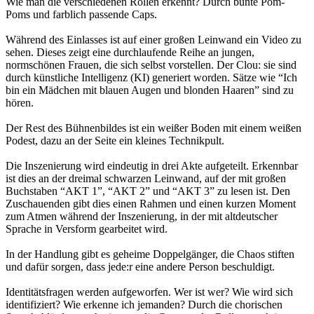
Wie man die verschiedenen Rollen erkennt? Durch bunte Pom-
Poms und farblich passende Caps.
Während des Einlasses ist auf einer großen Leinwand ein Video zu
sehen. Dieses zeigt eine durchlaufende Reihe an jungen,
normschönen Frauen, die sich selbst vorstellen. Der Clou: sie sind
durch künstliche Intelligenz (KI) generiert worden. Sätze wie “Ich
bin ein Mädchen mit blauen Augen und blonden Haaren” sind zu
hören.
Der Rest des Bühnenbildes ist ein weißer Boden mit einem weißen
Podest, dazu an der Seite ein kleines Technikpult.
Die Inszenierung wird eindeutig in drei Akte aufgeteilt. Erkennbar
ist dies an der dreimal schwarzen Leinwand, auf der mit großen
Buchstaben “AKT 1”, “AKT 2” und “AKT 3” zu lesen ist. Den
Zuschauenden gibt dies einen Rahmen und einen kurzen Moment
zum Atmen während der Inszenierung, in der mit altdeutscher
Sprache in Versform gearbeitet wird.
In der Handlung gibt es geheime Doppelgänger, die Chaos stiften
und dafür sorgen, dass jede:r eine andere Person beschuldigt.
Identitätsfragen werden aufgeworfen. Wer ist wer? Wie wird sich
identifiziert? Wie erkenne ich jemanden? Durch die chorischen